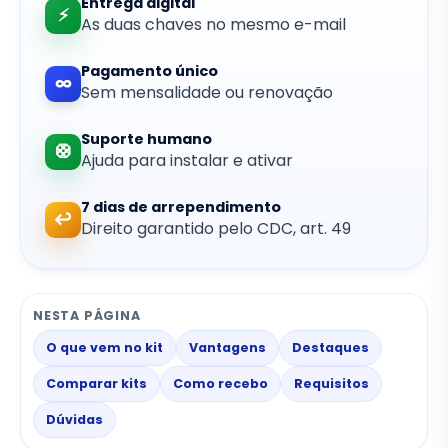
Entrega digital
⚡
As duas chaves no mesmo e-mail
Pagamento único
∞
Sem mensalidade ou renovação
Suporte humano
🛟
Ajuda para instalar e ativar
7 dias de arrependimento
↩
Direito garantido pelo CDC, art. 49
NESTA PÁGINA
O que vem no kit
Vantagens
Destaques
Comparar kits
Como recebo
Requisitos
Dúvidas