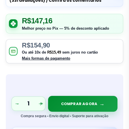
(331 avaliações) / Confira os comentários
R$
147,16
Melhor preço no Pix — 5% de desconto aplicado
R$
154,90
Ou até
10
x de
R$
15,49
sem juros no cartão
Mais formas de pagamento
COMPRAR AGORA
-
+