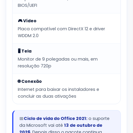
BIOS/UEFI
🎮 Vídeo
Placa compatível com DirectX 12 e driver
WDDM 2.0
🖥️ Tela
Monitor de 9 polegadas ou mais, em
resolução 720p
🌐 Conexão
Internet para baixar os instaladores e
concluir as duas ativações
📅
Ciclo de vida do Office 2021:
o suporte
da Microsoft vai até
13 de outubro de
2026
. Depois disso o pacote continua