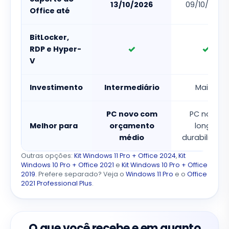
13/10/2026
09/10/2029
Office até
BitLocker,
✓
✓
RDP e Hyper-
V
Investimento
Intermediário
Maior
PC novo com
PC novo,
Melhor para
orçamento
longa
médio
durabilidade
Outras opções:
Kit Windows 11 Pro + Office 2024
,
Kit
Windows 10 Pro + Office 2021
e
Kit Windows 10 Pro + Office
2019
. Prefere separado? Veja o
Windows 11 Pro
e o
Office
2021 Professional Plus
.
O que você recebe e em quanto