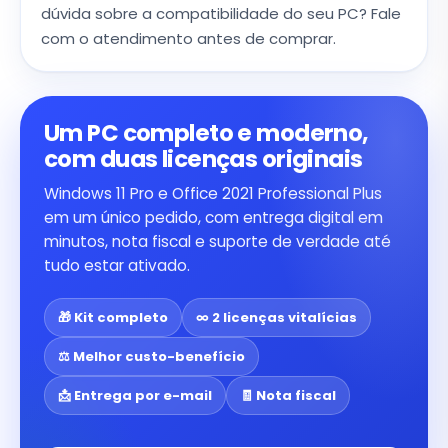
dúvida sobre a compatibilidade do seu PC? Fale
com o atendimento antes de comprar.
Um PC completo e moderno,
com duas licenças originais
Windows 11 Pro e Office 2021 Professional Plus
em um único pedido, com entrega digital em
minutos, nota fiscal e suporte de verdade até
tudo estar ativado.
🎁 Kit completo
∞ 2 licenças vitalícias
⚖️ Melhor custo-benefício
📩 Entrega por e-mail
🧾 Nota fiscal