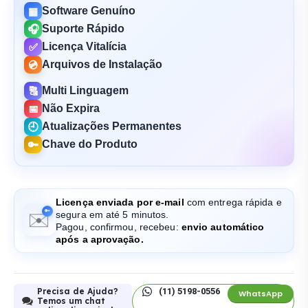
Software Genuíno
▦
Suporte Rápido
🎧
Licença Vitalícia
✅
Arquivos de Instalação
💿
Multi Linguagem
🔠
Não Expira
📅
Atualizações Permanentes
🕘
Chave do Produto
🔑
Licença enviada por e-mail
com entrega rápida e
✉️
segura em até 5 minutos.
Pagou, confirmou, recebeu:
envio automático
após a aprovação.
Precisa de Ajuda?
(11) 5198-0556
WhatsApp
Temos um chat