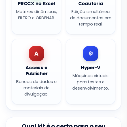
PROCX no Excel
Coautoria
Matrizes dinâmicas,
Edição simultânea
FILTRO e ORDENAR.
de documentos em
tempo real.
A
⚙️
Access e
Hyper-V
Publisher
Máquinas virtuais
Bancos de dados e
para testes e
materiais de
desenvolvimento.
divulgação.
Qual kit é o certo para o seu