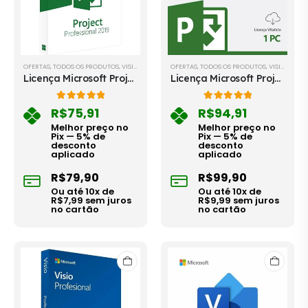
OFERTAS
,
TODOS OS PRODUTOS
,
VISIO & PROJECT
OFERTAS
,
TODOS OS PRODUTOS
,
VISIO & PROJECT
Licença Microsoft Project 2019 Professional - Envio Imediato Após a Compra
Licença Microsoft Project 2021 Professional - Envio Imediato Após a Compra
5.00
out of 5
4.98
out of 5
R$
75,91
R$
94,91
Melhor preço no
Melhor preço no
Pix — 5% de
Pix — 5% de
desconto
desconto
aplicado
aplicado
R$
79,90
R$
99,90
Ou até
10
x de
Ou até
10
x de
R$
7,99
sem juros
R$
9,99
sem juros
no cartão
no cartão