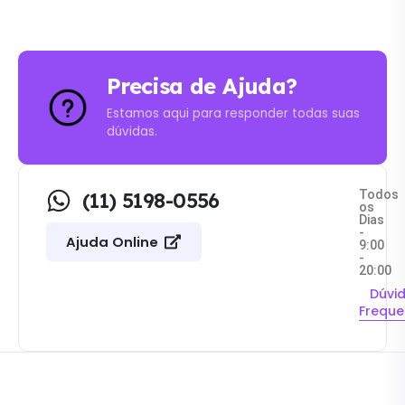
Precisa de Ajuda?
Estamos aqui para responder todas suas
dúvidas.
Todos
(11) 5198-0556
os
Dias
-
Ajuda Online
9:00
-
20:00
Dúvi
Freque