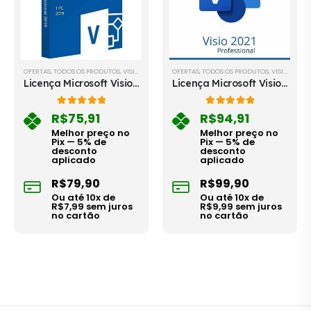
OFERTAS
,
TODOS OS PRODUTOS
,
VISIO & PROJECT
OFERTAS
,
TODOS OS PRODUTOS
,
VISIO & PROJECT
Licença Microsoft Visio 2019 Professional - Envio Imediato Após a Compra
Licença Microsoft Visio 2021 Professional - Envio Imediato Após a Compra
5.00
out of 5
5.00
out of 5
R$
75,91
R$
94,91
Melhor preço no
Melhor preço no
Pix — 5% de
Pix — 5% de
desconto
desconto
aplicado
aplicado
R$
79,90
R$
99,90
Ou até
10
x de
Ou até
10
x de
R$
7,99
sem juros
R$
9,99
sem juros
no cartão
no cartão